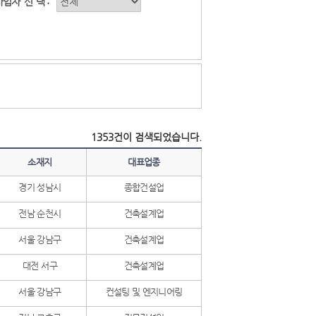
사업자
선
택 :
1353건이 검색되었습니다.
소재지
대표업종
경기 성남시
종합건설업
전남 순천시
건축설계업
서울 강남구
건축설계업
대전 서구
건축설계업
서울 강남구
컨설팅 및 엔지니어링