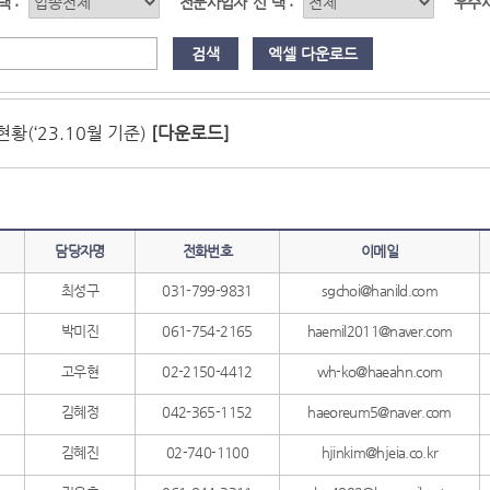
택 :
전문사업자
선
택 :
우수
(‘23.10월 기준)
[다운로드]
담당자명
전화번호
이메일
최성구
031-799-9831
sgchoi@hanild.com
박미진
061-754-2165
haemil2011@naver.com
고우현
02-2150-4412
wh-ko@haeahn.com
김혜정
042-365-1152
haeoreum5@naver.com
김혜진
02-740-1100
hjinkim@hjeia.co.kr