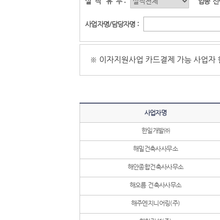
실
적
유
무 :
업종
선
사업자명/담당자명 :
※ 이자지원사업 카드결제 가능 사업자 현황
사업자명
한일개발㈜
해밀건축사사무소
해안종합건축사사무소
해오름 건축사사무소
해주엔지니어링(주)