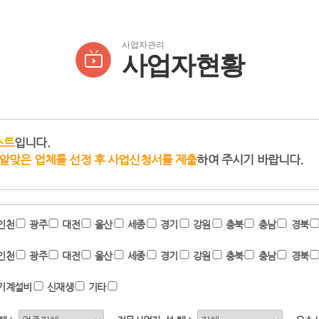
사업자관리
사업자현황
스트
입니다.
알맞은 업체를 선정 후 사업신청서를 제출
하여 주시기 바랍니다.
인천
광주
대전
울산
세종
경기
강원
충북
충남
경북
인천
광주
대전
울산
세종
경기
강원
충북
충남
경북
기계설비
신재생
기타