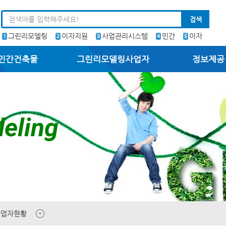
검색
그린리모델링
이자지원
사업관리시스템
민간
이자
1
2
3
4
5
민간건축물
그린리모델링사업자
정보제공
eling
사업자현황