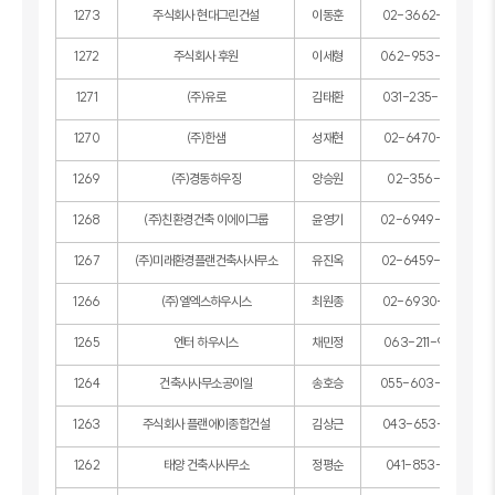
1273
주식회사 현대그린건설
이동훈
02-3662-4577
1272
주식회사 후원
이세형
062-953-2009
1271
(주)유로
김태환
031-235-6800
1270
(주)한샘
성재현
02-6470-3710
1269
(주)경동하우징
양승원
02-356-7871
1268
(주)친환경건축 이에이그룹
윤영기
02-6949-6620
1267
(주)미래환경플랜건축사사무소
유진옥
02-6459-6002
1266
(주)엘엑스하우시스
최원종
02-6930-0017
1265
엔터 하우시스
채민정
063-211-9399
1264
건축사사무소공이일
송호승
055-603-9566
1263
주식회사 플랜에이종합건설
김상근
043-653-7631
1262
태양 건축사사무소
정평순
041-853-1255