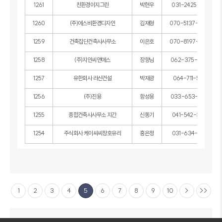
1261
친환경이지그린
박현우
031-2425-4741
1260
(주)에스비환경디자인
김재형
070-5137-3800
1259
건축집단건축사사무소
이은호
070-8197-5368
1258
(주)지인씨앤에스
장향님
062-375-6868
1257
유한회사 라산건설
박재광
064-711-5566
1256
(주)진용
함성용
033-653-4696
1255
종합건축사사무소 지간
신동기
041-542-3346
1254
주식회사 케이씨씨창호유리
홍은정
031-634-4875
1
2
3
4
5
6
7
8
9
10
>
>>