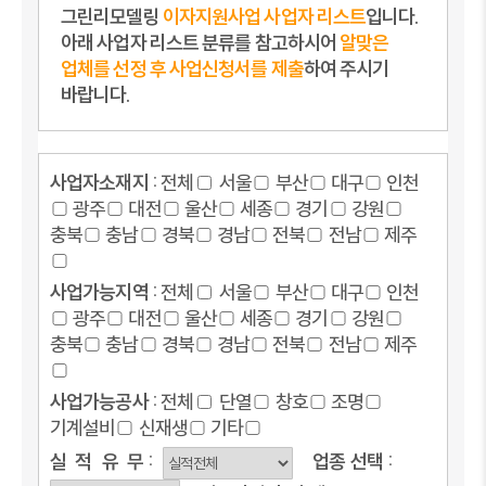
그린리모델링
이자지원사업 사업자 리스트
입니다.
아래 사업자 리스트 분류를 참고하시어
알맞은
업체를 선정 후 사업신청서를 제출
하여 주시기
바랍니다.
사업자소재지 :
전체
서울
부산
대구
인천
광주
대전
울산
세종
경기
강원
충북
충남
경북
경남
전북
전남
제주
사업가능지역 :
전체
서울
부산
대구
인천
광주
대전
울산
세종
경기
강원
충북
충남
경북
경남
전북
전남
제주
사업가능공사 :
전체
단열
창호
조명
기계설비
신재생
기타
실
적
유
무 :
업종
선택 :