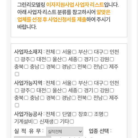
그린리모델링
이자지원사업 사업자 리스트
입니다.
아래 사업자 리스트 분류를 참고하시어
알맞은
업체를 선정 후 사업신청서를 제출
하여 주시기
바랍니다.
사업자소재지 :
전체
서울
부산
대구
인천
광주
대전
울산
세종
경기
강원
충북
충남
경북
경남
전북
전남
제주
사업가능지역 :
전체
서울
부산
대구
인천
광주
대전
울산
세종
경기
강원
충북
충남
경북
경남
전북
전남
제주
사업가능공사 :
전체
단열
창호
조명
기계설비
신재생
기타
실
적
유
무 :
업종
선택 :