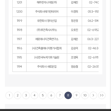
1201
해주엔지니어링(주)
김혜진
02-740-1100
1200
주식회사예가인테리어
이경희
053-955-4321
1199
유한회사 정이산업
정은정
062-514-4004
1198
(주)루건축사사무소
오호진
02-6952-6550
1197
제로에너지건축연구소
김채은
063-227-3377
1196
(사)건축물에너지평가사협회
김승덕
02-463-4083
1195
(사)한국녹색기후기술원
조영욱
02-6911-4568
1194
주식회사 새로운집
염승철
02-2605-7770
1
2
3
4
5
6
7
8
9
10
>
>>