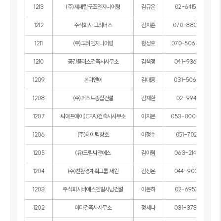
1213
(주)제네랄구조엔지니어링
김규운
02-6415-9535
1212
주식회사 그리너스
김지훈
070-8801-2345
1211
(주)고려엔지니어링
황성호
070-5066-6360
1210
공간플러스건축사사무소
김옥정
041-936-3535
1209
본디앤이
김대홍
031-506-0330
1208
(주)퍼스트종합건설
김재환
02-994-4001
1207
씨에프에이(CFA)건축사사무소
이지은
053-0000-0000
1206
(주)제이텍창호
이정수
051-702-1084
1205
(유)드림씨앤에스
김아림
063-214-4666
1204
(주)친환경계획그룹 세원
김성은
044-903-1903
1203
주식회사비에스엔빌사남건설
이은하
02-6952-7891
1202
이타건축사사무소
정세나
031-373-2834