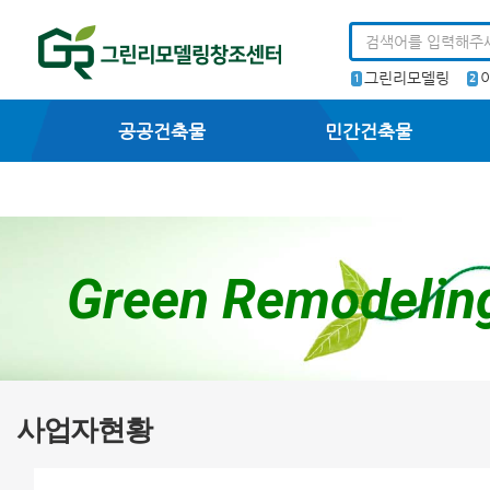
그린리모델링
1
2
공공건축물
민간건축물
Green Remodelin
사업자현황