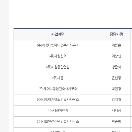
사업자명
담당자명
(주)세움디엔에이건축사사무소
이동훈
(주)세원전력
이상선
(주)세원종합건설
방준식
(주)세윤
윤선영
(주)세이브종합건축사사무소
박민경
(주)세익아키텍츠건축사사무소
강지경
(주)세정이엔지
서세권
(주)세화안전진단건축사사무소
박종범