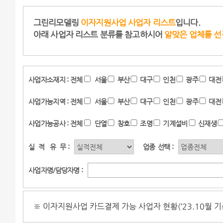
그린리모델링
이자지원사업 사업자 리스트
입니다.
아래 사업자 리스트 분류를 참고하시어
알맞은 업체를 선
사업자소재지 :
전체
서울
부산
대구
인천
광주
대전
사업가능지역 :
전체
서울
부산
대구
인천
광주
대전
사업가능공사 :
전체
단열
창호
조명
기계설비
신재생
실
적
유
무 :
업종
선택 :
사업자명/담당자명 :
※ 이자지원사업 카드결제 가능 사업자 현황(‘23.10월 기