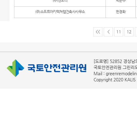
(주)센도리
박문수
(주)소프트아키텍쳐랩건축사사무소
한경화
<<
<
11
12
[도로명] 52852 경상남
국토안전관리원 그린리모
Mail : greenremodelin
Copyright 2020 KALIS A