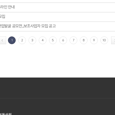
드라인 안내
모집
 산업발굴 공모전」보조사업자 모집 공고
1
2
3
4
5
6
7
8
9
10