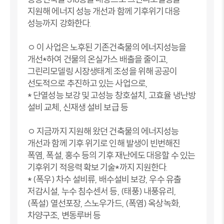
지원해 에너지 성능 개선과 함께 기후위기 대응
성능까지 강화한다.
ㅇ 이 사업은 노후된 기존건축물의 에너지성능을
개선*하여 건물의 온실가스 배출을 줄이고,
그린리모델링 시장생태계 조성을 위해 공공이
선도적으로 추진하고 있는 사업으로,
* 단열성능 보강 및 고성능 창호설치, 고효율 냉난방
설비 교체, 신재생 설비 보급 등
ㅇ 지금까지 지원해 왔던 건축물의 에너지성능
개선과 함께 기후 위기로 인해 발생이 빈번해진
폭염, 폭설, 홍수 등의 기후 재난에도 대응할 수 있는
기후위기 적응력 확보 기술*까지 지원한다.
* (폭우) 차수 설비류, 배수설비 보강, 우수 유출
저감시설, 누수 침수센서 등, (태풍) 내풍유리,
(폭설) 열선포장, 스노우가드, (폭염) 옥상녹화,
차양구조, 변동루버 등