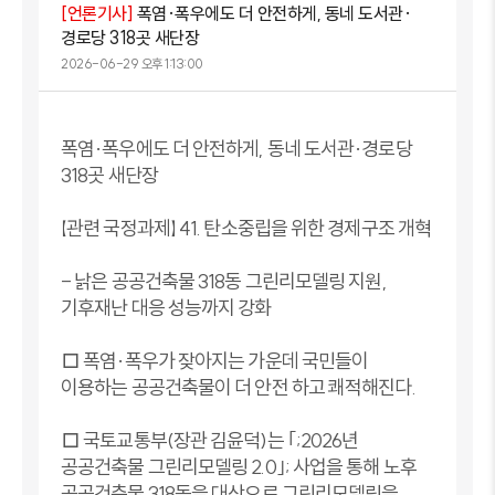
[언론기사]
폭염·폭우에도 더 안전하게, 동네 도서관·
경로당 318곳 새단장
2026-06-29 오후 1:13:00
폭염·폭우에도 더 안전하게, 동네 도서관·경로당
318곳 새단장
【관련 국정과제】 41. 탄소중립을 위한 경제구조 개혁
- 낡은 공공건축물 318동 그린리모델링 지원,
기후재난 대응 성능까지 강화
□ 폭염·폭우가 잦아지는 가운데 국민들이
이용하는 공공건축물이 더 안전 하고 쾌적해진다.
□ 국토교통부(장관 김윤덕)는 ｢;2026년
공공건축물 그린리모델링 2.0｣; 사업을 통해 노후
공공건축물 318동을 대상으로 그린리모델링을