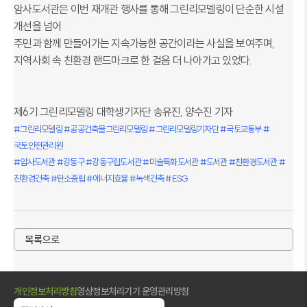
암사도서관은 이번 재개관 행사를 통해 그
린리모델링이 단순한 시설
개선을 넘어
주민과 함께 만들어가는 지속가능한 공간이라는 사실을 보여주며,
지역사회 속 친환경 랜드마크로 한 걸음 더 나아가고 있었다.
제6기 그린리모델링 대학생기자단 송유진, 양수진 기자
#그린리모델링 #공공건축물그린리모델링 #그린리모델링기자단 #국토교통부 #
국토안전관리원
#암사도서관 #강동구 #강동구립도서관 #미술특화도서관 #도서관 #친환경도서관 #
친환경건축 #탄소중립 #에너지효율 #녹색건축 #ESG
목록으로
개인정보처리방침
영상정보처리기기 운영관리방침